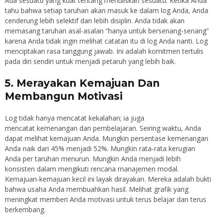
Ada sesuatu yang kuat tentang menuliskan sesuatu. Ketika Anda
tahu bahwa setiap taruhan akan masuk ke dalam log Anda, Anda
cenderung lebih selektif dan lebih disiplin. Anda tidak akan
memasang taruhan asal-asalan “hanya untuk bersenang-senang”
karena Anda tidak ingin melihat catatan itu di log Anda nanti. Log
menciptakan rasa tanggung jawab. Ini adalah komitmen tertulis
pada diri sendiri untuk menjadi petaruh yang lebih baik.
5. Merayakan Kemajuan Dan
Membangun Motivasi
Log tidak hanya mencatat kekalahan; ia juga
mencatat kemenangan dan pembelajaran. Seiring waktu, Anda
dapat melihat kemajuan Anda. Mungkin persentase kemenangan
Anda naik dari 45% menjadi 52%. Mungkin rata-rata kerugian
Anda per taruhan menurun. Mungkin Anda menjadi lebih
konsisten dalam mengikuti rencana manajemen modal.
Kemajuan-kemajuan kecil ini layak dirayakan. Mereka adalah bukti
bahwa usaha Anda membuahkan hasil. Melihat grafik yang
meningkat memberi Anda motivasi untuk terus belajar dan terus
berkembang.