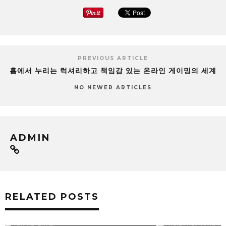
PREVIOUS ARTICLE
홈에서 누리는 럭셔리하고 책임감 있는 온라인 게이밍의 세계
NO NEWER ARTICLES
ADMIN
RELATED POSTS