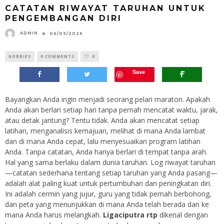
CATATAN RIWAYAT TARUHAN UNTUK
PENGEMBANGAN DIRI
ADMIN
06/09/2026
HOBBIES
0 COMMENTS
0
Save
Bayangkan Anda ingin menjadi seorang pelari maraton. Apakah
Anda akan berlari setiap hari tanpa pernah mencatat waktu, jarak,
atau detak jantung? Tentu tidak. Anda akan mencatat setiap
latihan, menganalisis kemajuan, melihat di mana Anda lambat
dan di mana Anda cepat, lalu menyesuaikan program latihan
Anda. Tanpa catatan, Anda hanya berlari di tempat tanpa arah.
Hal yang sama berlaku dalam dunia taruhan. Log riwayat taruhan
—catatan sederhana tentang setiap taruhan yang Anda pasang—
adalah alat paling kuat untuk pertumbuhan dan peningkatan diri.
Ini adalah cermin yang jujur, guru yang tidak pernah berbohong,
dan peta yang menunjukkan di mana Anda telah berada dan ke
mana Anda harus melangkah.
Ligaciputra rtp
dikenal dengan