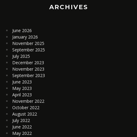
ARCHIVES
June 2026
January 2026
November 2025
September 2025
July 2025
December 2023
November 2023
September 2023
June 2023
May 2023
April 2023
November 2022
October 2022
August 2022
July 2022
June 2022
May 2022