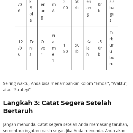
k
2.
50
en
sis
/0
en
m
0r
B
00
rb
an
ba
6
an
A
b
ol
g
gu
g
a
s
Te
G
rb
12
Te
O
a
Ka
-5
1.
50
ur
/0
ni
ve
m
la
0r
80
rb
u-
6
s
r
e
h
b
bu
1
ru
Seiring waktu, Anda bisa menambahkan kolom “Emosi”, “Waktu”,
atau “Strategi”.
Langkah 3: Catat Segera Setelah
Bertaruh
Jangan menunda. Catat segera setelah Anda memasang taruhan,
sementara ingatan masih segar. Jika Anda menunda, Anda akan