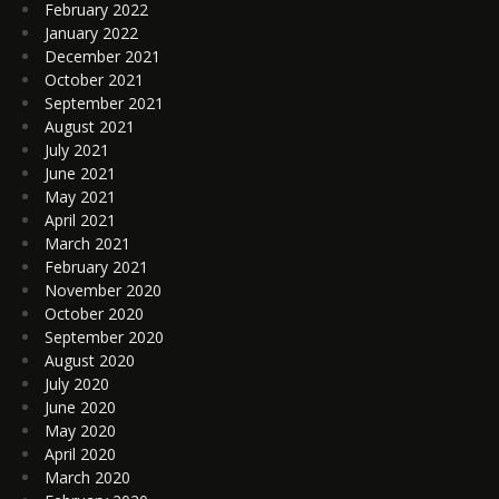
February 2022
January 2022
December 2021
October 2021
September 2021
August 2021
July 2021
June 2021
May 2021
April 2021
March 2021
February 2021
November 2020
October 2020
September 2020
August 2020
July 2020
June 2020
May 2020
April 2020
March 2020