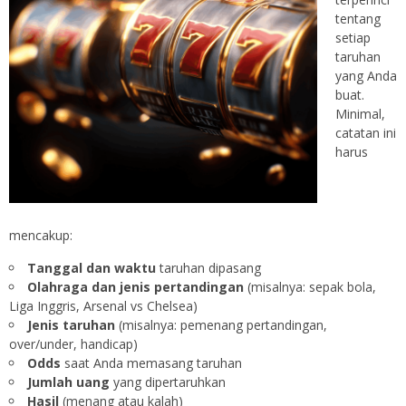
tentang
setiap
taruhan
yang Anda
buat.
Minimal,
catatan ini
harus
mencakup:
Tanggal dan waktu
taruhan dipasang
Olahraga dan jenis pertandingan
(misalnya: sepak bola,
Liga Inggris, Arsenal vs Chelsea)
Jenis taruhan
(misalnya: pemenang pertandingan,
over/under, handicap)
Odds
saat Anda memasang taruhan
Jumlah uang
yang dipertaruhkan
Hasil
(menang atau kalah)