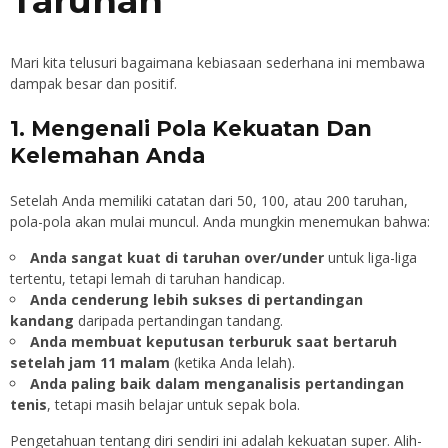
Taruhan
Mari kita telusuri bagaimana kebiasaan sederhana ini membawa
dampak besar dan positif.
1. Mengenali Pola Kekuatan Dan
Kelemahan Anda
Setelah Anda memiliki catatan dari 50, 100, atau 200 taruhan,
pola-pola akan mulai muncul. Anda mungkin menemukan bahwa:
Anda sangat kuat di taruhan over/under
untuk liga-liga
tertentu, tetapi lemah di taruhan handicap.
Anda cenderung lebih sukses di pertandingan
kandang
daripada pertandingan tandang.
Anda membuat keputusan terburuk saat bertaruh
setelah jam 11 malam
(ketika Anda lelah).
Anda paling baik dalam menganalisis pertandingan
tenis
, tetapi masih belajar untuk sepak bola.
Pengetahuan tentang diri sendiri ini adalah kekuatan super. Alih-