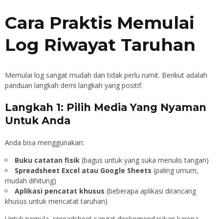
Cara Praktis Memulai
Log Riwayat Taruhan
Memulai log sangat mudah dan tidak perlu rumit. Berikut adalah
panduan langkah demi langkah yang positif.
Langkah 1: Pilih Media Yang Nyaman
Untuk Anda
Anda bisa menggunakan:
Buku catatan fisik
(bagus untuk yang suka menulis tangan)
Spreadsheet Excel atau Google Sheets
(paling umum,
mudah dihitung)
Aplikasi pencatat khusus
(beberapa aplikasi dirancang
khusus untuk mencatat taruhan)
Untuk pemula, spreadsheet sangat direkomendasikan karena