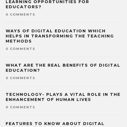
LEARNING OPPORTUNITIES FOR
EDUCATORS?
0 COMMENTS
WAYS OF DIGITAL EDUCATION WHICH
HELPS IN TRANSFORMING THE TEACHING
METHODS
0 COMMENTS
WHAT ARE THE REAL BENEFITS OF DIGITAL
EDUCATION?
0 COMMENTS
TECHNOLOGY- PLAYS A VITAL ROLE IN THE
ENHANCEMENT OF HUMAN LIVES
0 COMMENTS
FEATURES TO KNOW ABOUT DIGITAL